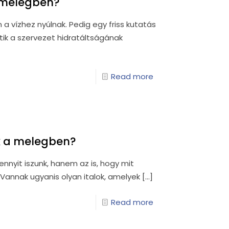
a melegben?
a vízhez nyúlnak. Pedig egy friss kutatás
etik a szervezet hidratáltságának
Read more
nk a melegben?
nyit iszunk, hanem az is, hogy mit
Vannak ugyanis olyan italok, amelyek
[…]
Read more