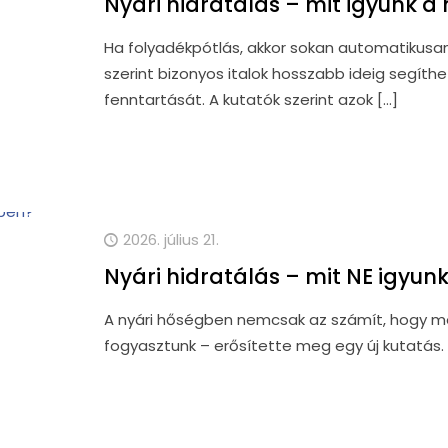
Nyári hidratálás – mit igyunk 
Ha folyadékpótlás, akkor sokan automatikusan 
szerint bizonyos italok hosszabb ideig segíth
fenntartását. A kutatók szerint azok
[…]
2026. július 21.
Nyári hidratálás – mit NE igyu
A nyári hőségben nemcsak az számít, hogy men
fogyasztunk – erősítette meg egy új kutatás. 