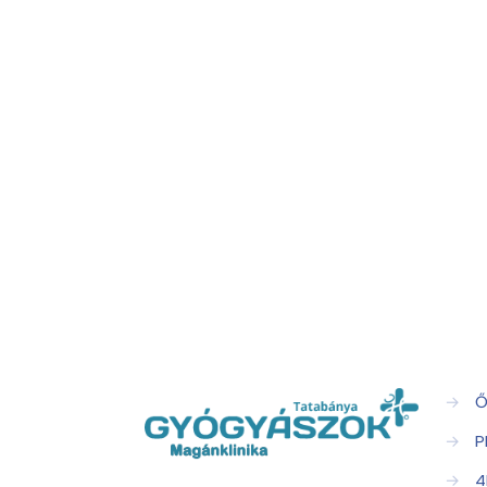
→
Ő
→
P
→
4