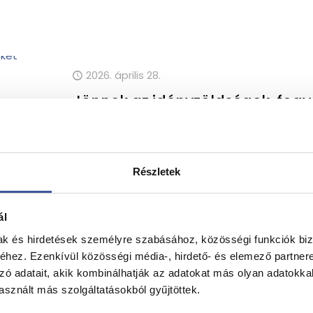
2026. április 28.
Jönnek az idényzöldségek, fogy
A tavasz csalhatatlan jele, hogy az áruházak
idényzöldségek és -gyümölcsök. Mutatjuk, mi
Medvehagyma: a tavasz első hírnöke,
[…]
Részletek
ál
mak és hirdetések személyre szabásához, közösségi funkciók biz
hez. Ezenkívül közösségi média-, hirdető- és elemező partner
2026. március 24.
zó adatait, akik kombinálhatják az adatokat más olyan adatokka
Feldolgozott élelmiszer – az új 
sznált más szolgáltatásokból gyűjtöttek.