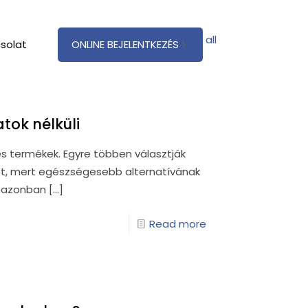
Show all
solat
ONLINE BEJELENTKEZÉS
tok nélküli
s termékek. Egyre többen választják
itet, mert egészségesebb alternatívának
a azonban
[…]
Read more