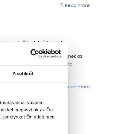
Read more
asszuk őket bátran!
 polcain és a piacokon megjelennek az
ért érdemes fogyasztanunk őket:
A sütikről
Read more
tosításához, valamint
einkkel megosztjuk az Ön
l, amelyeket Ön adott meg
közellenség