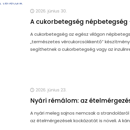
2026. június 30.
A cukorbetegség népbetegség –
A cukorbetegség az egész világon népbetegs
„természetes vércukorcsökkentő” készítmén
segíthetnek a cukorbetegség vagy az inzulinr
2026. június 23.
Nyári rémálom: az ételmérgezé
A nyári meleg sajnos nemcsak a strandolásról é
az ételmérgezések kockázatát is növeli. A kán