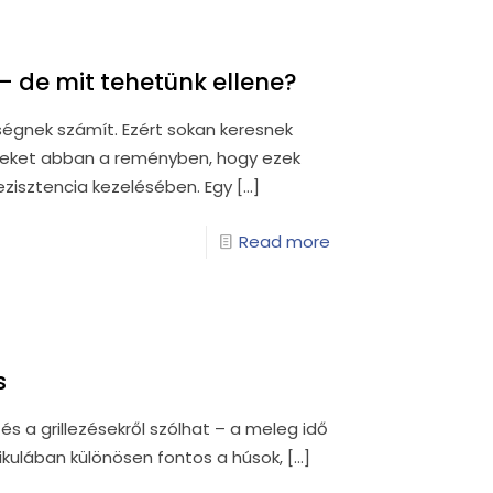
 de mit tehetünk ellene?
égnek számít. Ezért sokan keresnek
yeket abban a reményben, hogy ezek
ezisztencia kezelésében. Egy
[…]
Read more
s
s a grillezésekről szólhat – a meleg idő
ikulában különösen fontos a húsok,
[…]