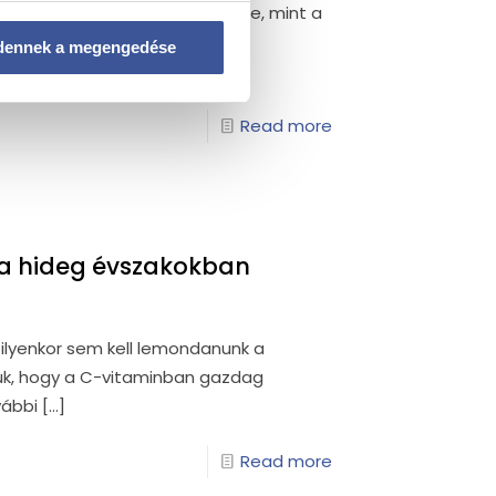
élyesek lehetnek az egészségre, mint a
ég is hasonlóan vélekedik az
dennek a megengedése
Read more
 a hideg évszakokban
 ilyenkor sem kell lemondanunk a
ük, hogy a C-vitaminban gazdag
vábbi
[…]
Read more