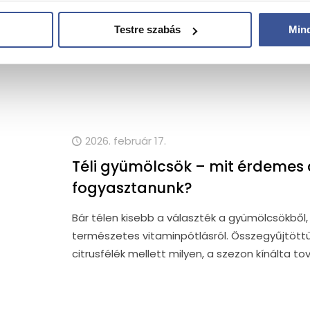
A #WHO szerint a felvágottak épp olyan vesz
dohányzás. A Nemzetközi Rákkutatási Ügynöks
Testre szabás
Min
ultrafeldolgozott élelmiszerekről. Ez a
[…]
2026. február 17.
Téli gyümölcsök – mit érdemes
fogyasztanunk?
Bár télen kisebb a választék a gyümölcsökből,
természetes vitaminpótlásról. Összegyűjtött
citrusfélék mellett milyen, a szezon kínálta to