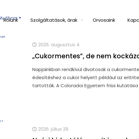
Authors
Rólunk
Szolgáltatások, árak
Orvosaink
Kapc
2026. augusztus 4.
„Cukormentes”, de nem kockáza
Napjainkban rendkívül divatosak a cukormente
édesítéshez a cukor helyett például az eritr
tartották. A Coloradoi Egyetem friss kutatás
2026. július 28.