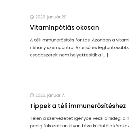
2026. január 20.
Vitaminpótlás okosan
A téli immunerősítés fontos. Azonban a vitami
néhány szempontra. Az első és legfontosabb,
csodaszerek: nem helyettesítik a
[…]
2026. január 7.
Tippek a téli immunerősítéshez
Télen a szervezetet igénybe veszi a hideg, a
pedig fokozottan ki van téve különféle kóroko