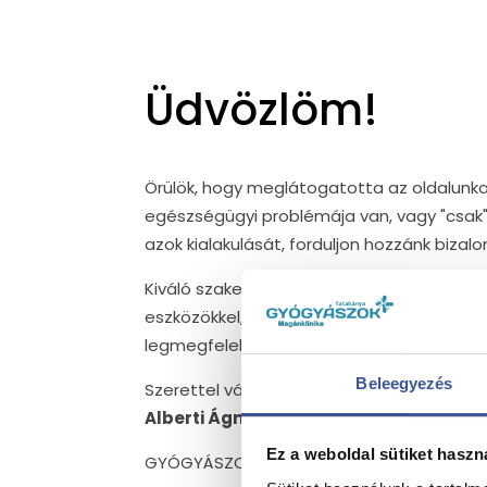
Üdvözlöm!
Örülök, hogy meglátogatotta az oldalunka
egészségügyi problémája van, vagy "csak
azok kialakulását, forduljon hozzánk bizal
Kiváló szakembereink a legújabb eljárásokk
eszközökkel, személyre szabottan keresi
legmegfelelőbb gyógymódot.
Beleegyezés
Szerettel várjuk magánklinikánkon!
Alberti Ágnes, igazgató
Ez a weboldal sütiket haszn
GYÓGYÁSZOK. Egészséget kínálunk.