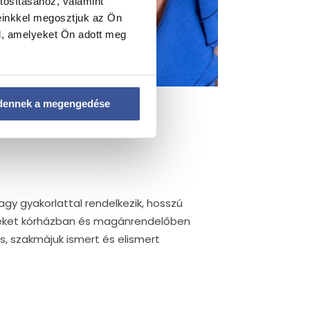
tosításához, valamint
einkkel megosztjuk az Ön
l, amelyeket Ön adott meg
dennek a megengedése
y gyakorlattal rendelkezik, hosszú
geket kórházban és magánrendelőben
, szakmájuk ismert és elismert