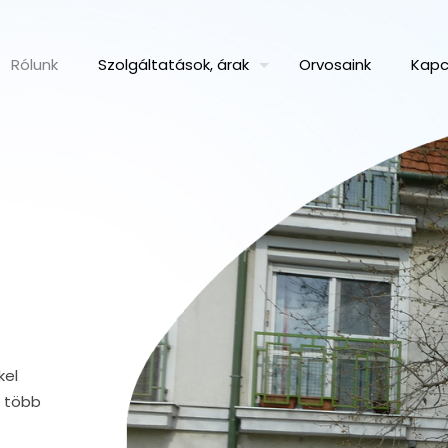
Rólunk
Szolgáltatások, árak
Orvosaink
Kapc
kel
n több