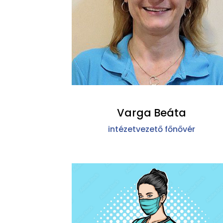
Varga Beáta
intézetvezető főnővér