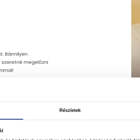
t. Bármilyen
" szeretné megelőzni
ommal!
al és technikai
k meg az ön számára
Részletek
ál