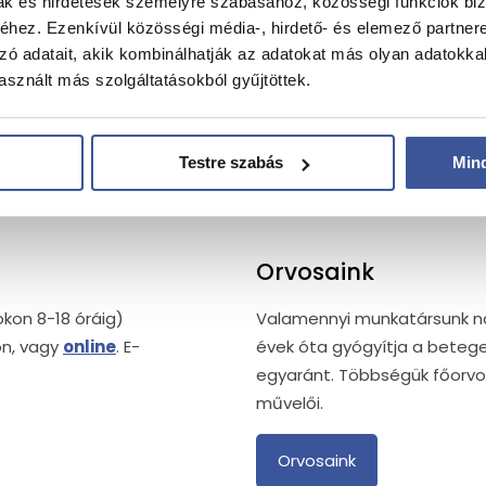
mak és hirdetések személyre szabásához, közösségi funkciók biz
hez. Ezenkívül közösségi média-, hirdető- és elemező partner
zó adatait, akik kombinálhatják az adatokat más olyan adatokka
sznált más szolgáltatásokból gyűjtöttek.
Testre szabás
Min
Orvosaink
kon 8-18 óráig)
Valamennyi munkatársunk nag
n, vagy
online
. E-
évek óta gyógyítja a bete
egyaránt. Többségük főorvos
művelői.
Orvosaink