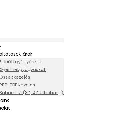
k
áltatások, árak
Felnőttgyógyászat
Gyermekgyógyászat
Őssejtkezelés
PRP-PRF kezelés
Babamozi (3D, 4D Ultrahang)
aink
solat