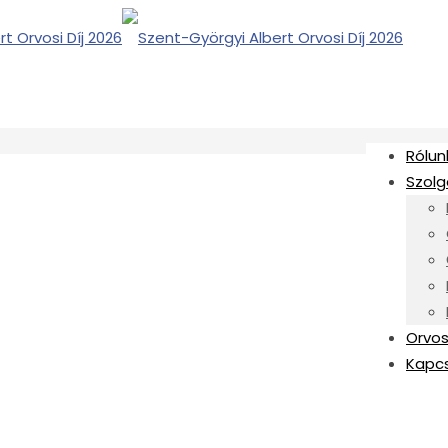
Rólun
Szolg
Orvos
Kapc