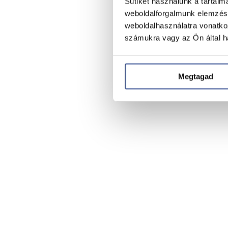
Sütiket használunk a tartal
weboldalforgalmunk elemzésé
weboldalhasználatra vonatko
számukra vagy az Ön által ha
Megtagad