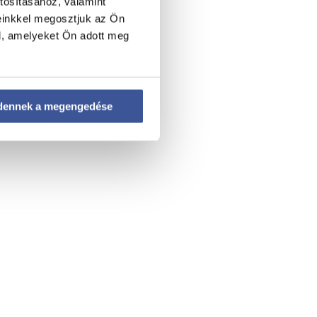
tosításához, valamint
einkkel megosztjuk az Ön
l, amelyeket Ön adott meg
dennek a megengedése