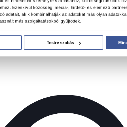
mak és hirdetések személyre szabásához, közösségi funkciók biz
hez. Ezenkívül közösségi média-, hirdető- és elemező partner
zó adatait, akik kombinálhatják az adatokat más olyan adatokka
sznált más szolgáltatásokból gyűjtöttek.
Testre szabás
Min