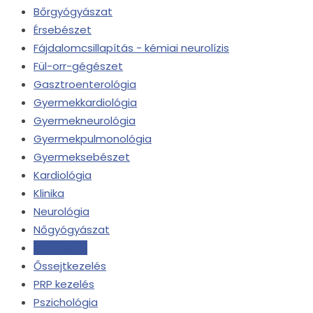
Bőrgyógyászat
Érsebészet
Fájdalomcsillapítás - kémiai neurolízis
Fül-orr-gégészet
Gasztroenterológia
Gyermekkardiológia
Gyermekneurológia
Gyermekpulmonológia
Gyermeksebészet
Kardiológia
Klinika
Neurológia
Nőgyógyászat
Ortopédia
Őssejtkezelés
PRP kezelés
Pszichológia