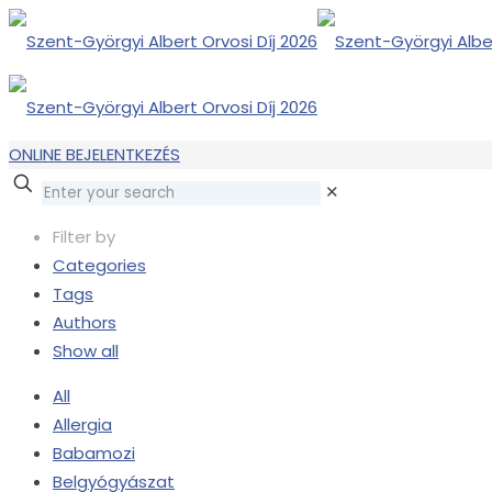
ONLINE BEJELENTKEZÉS
✕
Filter by
Categories
Tags
Authors
Show all
All
Allergia
Babamozi
Belgyógyászat