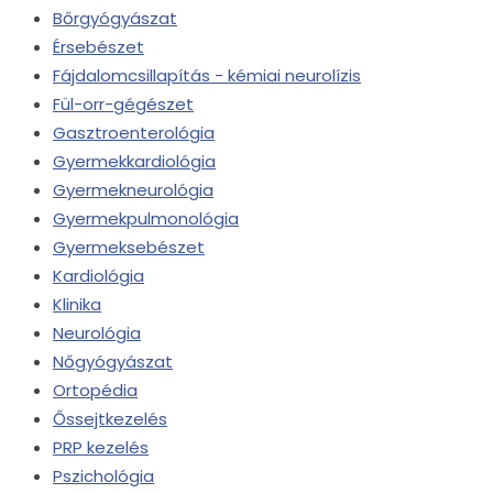
Bőrgyógyászat
Érsebészet
Fájdalomcsillapítás - kémiai neurolízis
Fül-orr-gégészet
Gasztroenterológia
Gyermekkardiológia
Gyermekneurológia
Gyermekpulmonológia
Gyermeksebészet
Kardiológia
Klinika
Neurológia
Nőgyógyászat
Ortopédia
Őssejtkezelés
PRP kezelés
Pszichológia