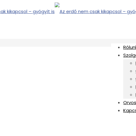
Rólun
Szolg
Orvos
Kapc