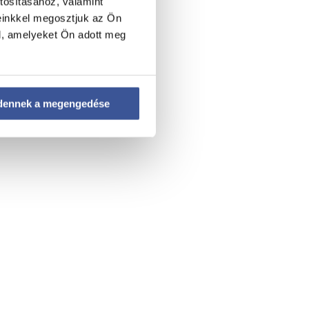
tosításához, valamint
einkkel megosztjuk az Ön
l, amelyeket Ön adott meg
dennek a megengedése