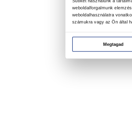
Sütiket használunk a tartal
weboldalforgalmunk elemzésé
weboldalhasználatra vonatko
számukra vagy az Ön által ha
Megtagad