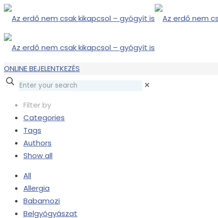
ONLINE BEJELENTKEZÉS
✕
Filter by
Categories
Tags
Authors
Show all
All
Allergia
Babamozi
Belgyógyászat