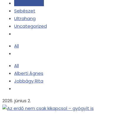
Pulmonológia
Sebészet
Ultrahang
Uncategorized
All
All
Alberti Ágnes
Jobbágy Rita
2026. június 2.