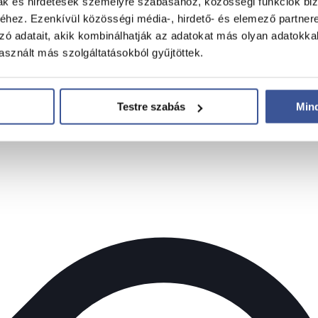
mak és hirdetések személyre szabásához, közösségi funkciók biz
hez. Ezenkívül közösségi média-, hirdető- és elemező partner
zó adatait, akik kombinálhatják az adatokat más olyan adatokka
sznált más szolgáltatásokból gyűjtöttek.
Testre szabás
Min