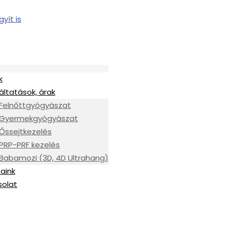
k
áltatások, árak
Felnőttgyógyászat
Gyermekgyógyászat
Őssejtkezelés
PRP-PRF kezelés
Babamozi (3D, 4D Ultrahang)
aink
solat