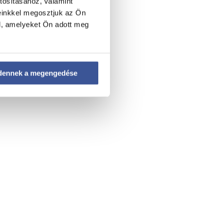
tosításához, valamint
einkkel megosztjuk az Ön
l, amelyeket Ön adott meg
s a kiszáradás, illetve
ségét kérni.
34-200-482.
dennek a megengedése