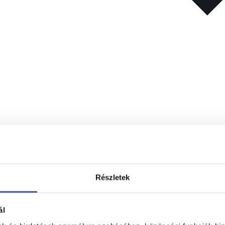
sekről szólhat – a meleg idő az ételmérgezések kockázatát is
sos ételek és készételek megfelelő tárolása. Ne hagyjuk eze
Részletek
bb tegyük hűtőbe. Piknikezéshez, de már rövidebb utazásh
ál
inger, hányás, hasmenés, hasi görcsök, láz, gyengeség és k