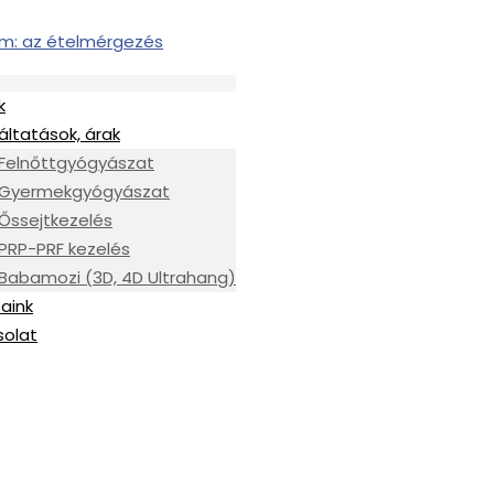
k
áltatások, árak
Felnőttgyógyászat
Gyermekgyógyászat
Őssejtkezelés
PRP-PRF kezelés
Babamozi (3D, 4D Ultrahang)
aink
solat