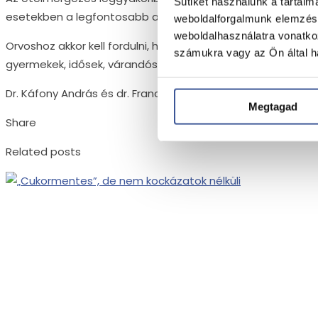
Sütiket használunk a tartal
esetekben a legfontosabb a bőséges folyadékpótlás és a 
weboldalforgalmunk elemzésé
weboldalhasználatra vonatko
Orvoshoz akkor kell fordulni, ha a tünetek súlyosak vagy több
számukra vagy az Ön által ha
gyermekek, idősek, várandósok vagy krónikus betegek ese
Dr. Káfony András és dr. Francis Samer
gasztroenterológu
Megtagad
Share
Related posts