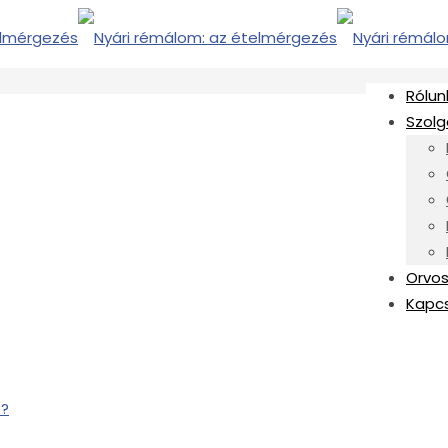
Rólun
Szolg
Orvos
Kapc