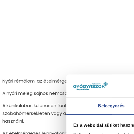
Nyári rémálom: az ételmérgezés
A nyári meleg sajnos nemcsak a strandolásról és a grillezé
A kánikulában különösen fontos a húsok, tejtermékek, tojá
Beleegyezés
szobahőmérsékleten vagy a napon, a maradékot minél elő
használni.
Ez a weboldal sütiket haszn
Az ételmérgezés leggyakoribb tünetei közé tartozik a hány