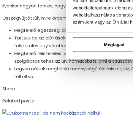
Sütiket használunk a tartal
ilyenkor nagyon fontos, hogy körültekintően járjunk el, hogy
weboldalforgalmunk elemzésé
weboldalhasználatra vonatko
Összegyűjtöttük, mire érdemes fokozottan figyelnünk:
számukra vagy az Ön által ha
Megfelelő egészségi állapot: sérülten, betegen ne in
Tartsuk be az előírásokat: figyeljünk az időjárás előr
Megtagad
felszerelés egy váratlan eseménynél fontos lehet, íg
Megfelelő felszerelés: válasszunk mindig kényelmes, k
szolgálatot tehet az ún. hómacska is, ami a csúszásve
Legyen nálunk megfelelő mennyiségű élelmiszer, víz, é
feltöltve.
Share
Related posts