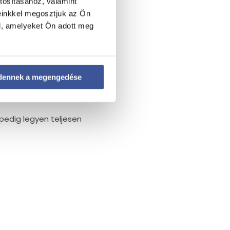
tosításához, valamint
einkkel megosztjuk az Ön
l, amelyeket Ön adott meg
hatunk.
Az ajánlott vagy akár kötelező
dennek a megengedése
. Havas, jeges terepen jó
 pedig legyen teljesen