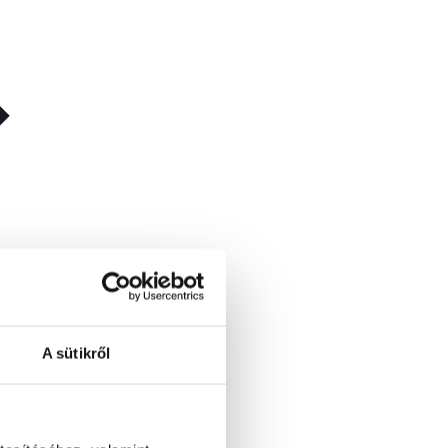
A sütikről
ze a szabadban töltött idő,