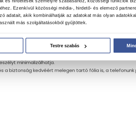
mak és hirdetések személyre szabásához, közösségi funkciók biz
 a túra valódi élmény legyen.
hez. Ezenkívül közösségi média-, hirdető- és elemező partner
zó adatait, akik kombinálhatják az adatokat más olyan adatokka
sznált más szolgáltatásokból gyűjtöttek.
duljunk útnak, ezzel egy súlyosabb szövődményt is kockáztat
ejelzésekre és szervezett túra esetén a szervezők kéréseire. 
Testre szabás
Min
y mindenképp tartsuk be az előírásokat!
ipróbált ruházatot, a túracipőnkre fordítsunk külön figyelmet
szélyt minimalizálhatja.
s a biztonság kedvéért melegen tartó fólia is, a telefonunk