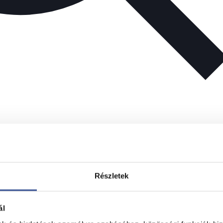
Részletek
ál
is a természetbe. És bár az
immunerősítés
nek is fontos rés