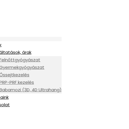
k
áltatások, árak
Felnőttgyógyászat
Gyermekgyógyászat
Őssejtkezelés
PRP-PRF kezelés
Babamozi (3D, 4D Ultrahang)
aink
solat