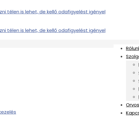
Rólun
Szolg
Orvos
Kapc