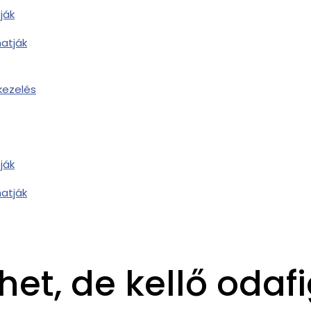
atják
atják
ehet, de kellő odaf