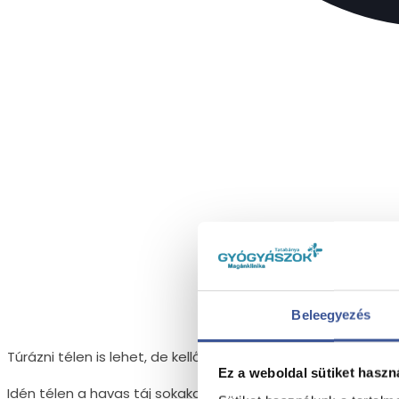
Beleegyezés
Túrázni télen is lehet, de kellő odafigyelést igényel
Ez a weboldal sütiket haszn
Idén télen a havas táj sokakat csábított a hideg ellenére 