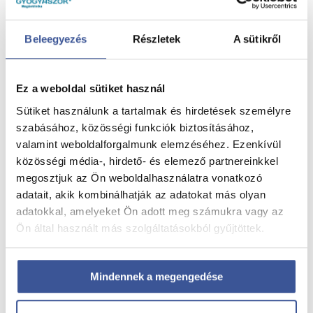
Beleegyezés
Részletek
A sütikről
Ez a weboldal sütiket használ
Sütiket használunk a tartalmak és hirdetések személyre
szabásához, közösségi funkciók biztosításához,
valamint weboldalforgalmunk elemzéséhez. Ezenkívül
közösségi média-, hirdető- és elemező partnereinkkel
megosztjuk az Ön weboldalhasználatra vonatkozó
Nyári hidratálás – mit igyunk a melegben?
adatait, akik kombinálhatják az adatokat más olyan
adatokkal, amelyeket Ön adott meg számukra vagy az
2026. július 28.
Ön által használt más szolgáltatásokból gyűjtöttek.
Nyári hidratálás – mit igyunk a melegben?
Read more
Mindennek a megengedése