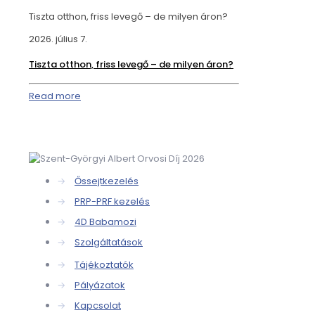
Tiszta otthon, friss levegő – de milyen áron?
2026. július 7.
Tiszta otthon, friss levegő – de milyen áron?
Read more
→
Őssejtkezelés
→
PRP-PRF kezelés
→
4D Babamozi
→
Szolgáltatások
→
Tájékoztatók
→
Pályázatok
→
Kapcsolat