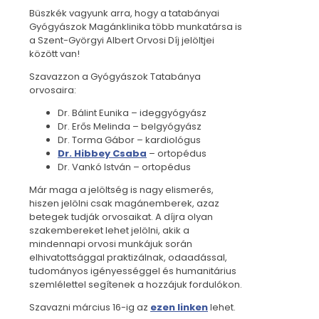
Büszkék vagyunk arra, hogy a tatabányai
Gyógyászok Magánklinika több munkatársa is
a Szent-Györgyi Albert Orvosi Díj jelöltjei
között van!
Szavazzon a Gyógyászok Tatabánya
orvosaira:
Dr. Bálint Eunika – ideggyógyász
Dr. Erős Melinda – belgyógyász
Dr. Torma Gábor – kardiológus
Dr. Hibbey Csaba
– ortopédus
Dr. Vankó István – ortopédus
Már maga a jelöltség is nagy elismerés,
hiszen jelölni csak magánemberek, azaz
betegek tudják orvosaikat. A díjra olyan
szakembereket lehet jelölni, akik a
mindennapi orvosi munkájuk során
elhivatottsággal praktizálnak, odaadással,
tudományos igényességgel és humanitárius
szemlélettel segítenek a hozzájuk fordulókon.
Szavazni március 16-ig az
ezen linken
lehet.