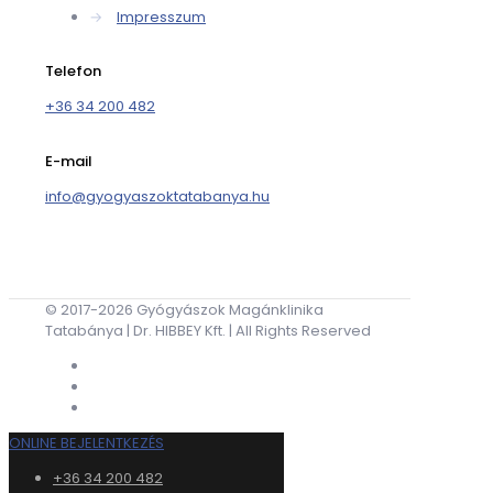
→
Impresszum
Telefon
+36 34 200 482
E-mail
info@gyogyaszoktatabanya.hu
© 2017-2026 Gyógyászok Magánklinika
Tatabánya | Dr. HIBBEY Kft. | All Rights Reserved
ONLINE BEJELENTKEZÉS
+36 34 200 482