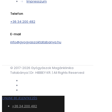
→
Impresszum
Telefon
+36 34 200 482
E-mail
info@gyogyaszoktatabanya.hu
© 2017-2026 Gyógyászok Magánklinika
Tatabánya | Dr. HIBBEY Kft. | All Rights Reserved
ONLINE BEJELENTKEZÉS
+36 34 200 482