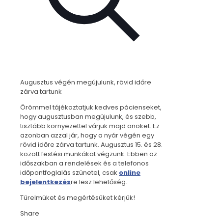
Augusztus végén megújulunk, rövid időre
zárva tartunk
Örömmel tájékoztatjuk kedves pácienseket,
hogy augusztusban megújulunk, és szebb,
tisztább környezettel várjuk majd önöket. Ez
azonban azzal jár, hogy a nyár végén egy
rövid időre zárva tartunk. Augusztus 15. és 28.
között festési munkákat végzünk. Ebben az
időszakban a rendelések és a telefonos
időpontfoglalás szünetel, csak
online
bejelentkezés
re lesz lehetőség.
Türelmüket és megértésüket kérjük!
Share