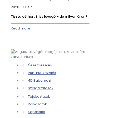
2026. július 7.
Tiszta otthon, friss levegő – de milyen áron?
Read more
→
Őssejtkezelés
→
PRP-PRF kezelés
→
4D Babamozi
→
Szolgáltatások
→
Tájékoztatók
→
Pályázatok
→
Kapcsolat