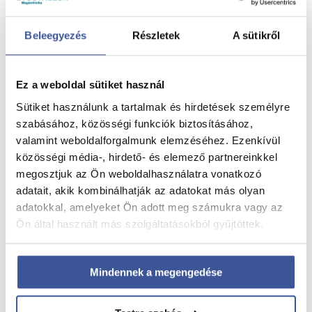
Beleegyezés
Részletek
A sütikről
Ez a weboldal sütiket használ
Sütiket használunk a tartalmak és hirdetések személyre
szabásához, közösségi funkciók biztosításához,
valamint weboldalforgalmunk elemzéséhez. Ezenkívül
közösségi média-, hirdető- és elemező partnereinkkel
Nyári hidratálás – mit igyunk a melegben?
megosztjuk az Ön weboldalhasználatra vonatkozó
adatait, akik kombinálhatják az adatokat más olyan
2026. július 28.
adatokkal, amelyeket Ön adott meg számukra vagy az
Nyári hidratálás – mit igyunk a melegben?
Ön által használt más szolgáltatásokból gyűjtöttek.
Read more
Mindennek a megengedése