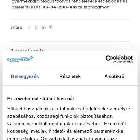
gyermekkardiológus főorvos rendelésére érdeklődés és
bejelentkezés:
06-34-200-482
telefonszámon.
Share
Related posts
Az erdő nem csak kikapcsol – gyógyít is
Beleegyezés
Részletek
A sütikről
2026. június 2.
Az erdő nem csak kikapcsol – gyógyít is
Ez a weboldal sütiket használ
Read more
Sütiket használunk a tartalmak és hirdetések személyre
szabásához, közösségi funkciók biztosításához,
valamint weboldalforgalmunk elemzéséhez. Ezenkívül
közösségi média-, hirdető- és elemező partnereinkkel
Figyelmeztető jelek, amelyek gyerekkori szívbetegséget
jelezhetnek
megosztjuk az Ön weboldalhasználatra vonatkozó