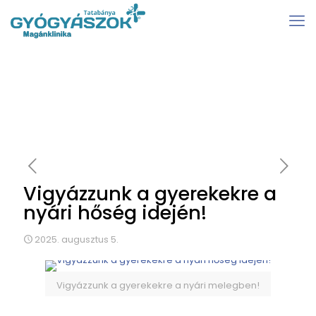
Vigyázzunk a gyerekekre a
nyári hőség idején!
2025. augusztus 5.
Vigyázzunk a gyerekekre a nyári melegben!