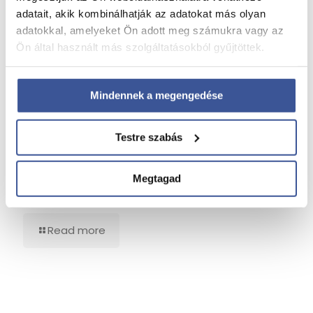
adatait, akik kombinálhatják az adatokat más olyan
2026. április 14.
adatokkal, amelyeket Ön adott meg számukra vagy az
Figyelmeztető jelek, amelyek gyerekkori szívbetegséget
Ön által használt más szolgáltatásokból gyűjtöttek.
jelezhetnek
Read more
Mindennek a megengedése
Testre szabás
Szent-Györgyi Albert Orvosi Díj 2026
Megtagad
2026. március 2.
Szent-Györgyi Albert Orvosi Díj 2026
Read more