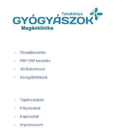
→
Őssejtkezelés
→
PRP-PRF kezelés
→
4D Babamozi
→
Szolgáltatások
→
Tájékoztatók
→
Pályázatok
→
Kapcsolat
→
Impresszum