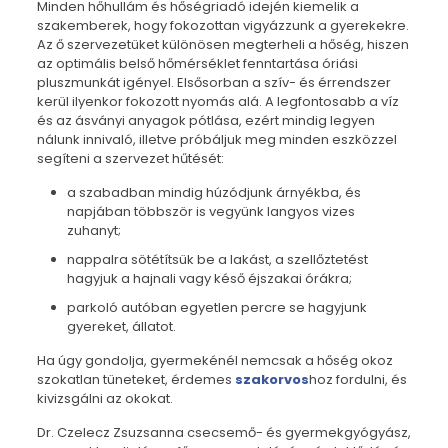
Minden hőhullám és hőségriadó idején kiemelik a
szakemberek, hogy fokozottan vigyázzunk a gyerekekre.
Az ő szervezetüket különösen megterheli a hőség, hiszen
az optimális belső hőmérséklet fenntartása óriási
pluszmunkát igényel. Elsősorban a szív- és érrendszer
kerül ilyenkor fokozott nyomás alá. A legfontosabb a víz
és az ásványi anyagok pótlása, ezért mindig legyen
nálunk innivaló, illetve próbáljuk meg minden eszközzel
segíteni a szervezet hűtését:
a szabadban mindig húzódjunk árnyékba, és
napjában többször is vegyünk langyos vizes
zuhanyt;
nappalra sötétítsük be a lakást, a szellőztetést
hagyjuk a hajnali vagy késő éjszakai órákra;
parkoló autóban egyetlen percre se hagyjunk
gyereket, állatot.
Ha úgy gondolja, gyermekénél nemcsak a hőség okoz
szokatlan tüneteket, érdemes
szakorvos
hoz fordulni, és
kivizsgálni az okokat.
Dr. Czelecz Zsuzsanna csecsemő- és gyermekgyógyász,