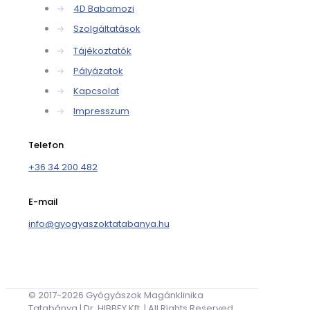
→
4D Babamozi
→
Szolgáltatások
→
Tájékoztatók
→
Pályázatok
→
Kapcsolat
→
Impresszum
Telefon
+36 34 200 482
E-mail
info@gyogyaszoktatabanya.hu
© 2017-2026 Gyógyászok Magánklinika
Tatabánya | Dr. HIBBEY Kft. | All Rights Reserved