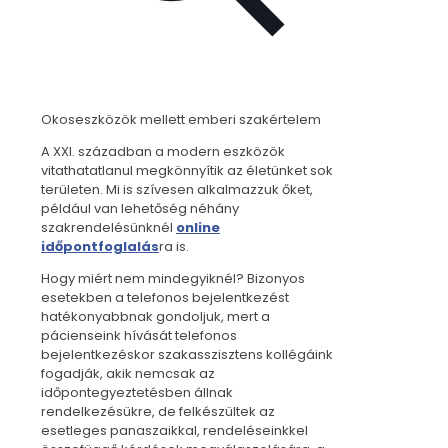
Okoseszközök mellett emberi szakértelem
A XXI. században a modern eszközök
vitathatatlanul megkönnyítik az életünket sok
területen. Mi is szívesen alkalmazzuk őket,
például van lehetőség néhány
szakrendelésünknél
online
időpontfoglalás
ra is.
Hogy miért nem mindegyiknél? Bizonyos
esetekben a telefonos bejelentkezést
hatékonyabbnak gondoljuk, mert a
pácienseink hívását telefonos
bejelentkezéskor szakasszisztens kollégáink
fogadják, akik nemcsak az
időpontegyeztetésben állnak
rendelkezésükre, de felkészültek az
esetleges panaszaikkal, rendeléseinkkel