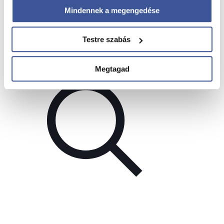
2026. július 28.
Mindennek a megengedése
Nyári hidratálás – mit igyunk a melegben?
Testre szabás
Read more
Megtagad