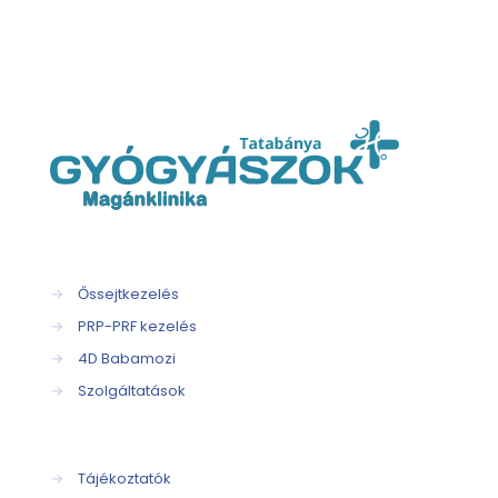
→
Őssejtkezelés
→
PRP-PRF kezelés
→
4D Babamozi
→
Szolgáltatások
→
Tájékoztatók