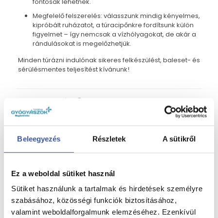
fontosak lehetnek.
Megfelelő felszerelés: válasszunk mindig kényelmes,
kipróbált ruházatot, a túracipőnkre fordítsunk külön
figyelmet – így nemcsak a vízhólyagokat, de akár a
rándulásokat is megelőzhetjük.
Minden túrázni indulónak sikeres felkészülést, baleset- és
sérülésmentes teljesítést kívánunk!
Share
Related posts
Beleegyezés
Részletek
A sütikről
Nyári hidratálás – mit igyunk a melegben?
Ez a weboldal sütiket használ
Sütiket használunk a tartalmak és hirdetések személyre
2026. július 28.
Nyári hidratálás – mit igyunk a melegben?
szabásához, közösségi funkciók biztosításához,
valamint weboldalforgalmunk elemzéséhez. Ezenkívül