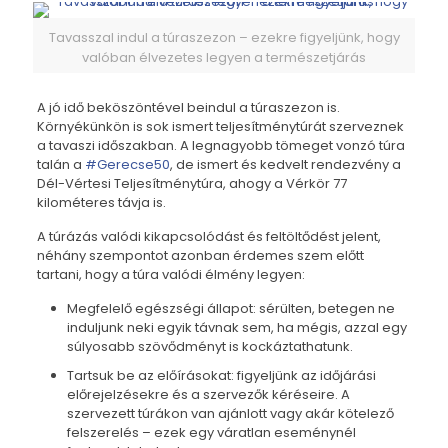
Tavasszal indul a túraszezon – ezekre figyeljünk, hogy
valóban élvezetes legyen a természetjárás
A jó idő beköszöntével beindul a túraszezon is.
Környékünkön is sok ismert teljesítménytúrát szerveznek
a tavaszi időszakban. A legnagyobb tömeget vonzó túra
talán a
#Gerecse50
, de ismert és kedvelt rendezvény a
Dél-Vértesi Teljesítménytúra, ahogy a Vérkör 77
kilométeres távja is.
A túrázás valódi kikapcsolódást és feltöltődést jelent,
néhány szempontot azonban érdemes szem előtt
tartani, hogy a túra valódi élmény legyen:
Megfelelő egészségi állapot: sérülten, betegen ne
induljunk neki egyik távnak sem, ha mégis, azzal egy
súlyosabb szövődményt is kockáztathatunk.
Tartsuk be az előírásokat: figyeljünk az időjárási
előrejelzésekre és a szervezők kéréseire. A
szervezett túrákon van ajánlott vagy akár kötelező
felszerelés – ezek egy váratlan eseménynél