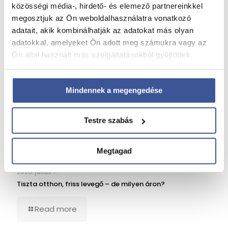
Read more
közösségi média-, hirdető- és elemező partnereinkkel
megosztjuk az Ön weboldalhasználatra vonatkozó
adatait, akik kombinálhatják az adatokat más olyan
adatokkal, amelyeket Ön adott meg számukra vagy az
Minőségi alvás: mit tehetünk érte?
Ön által használt más szolgáltatásokból gyűjtöttek.
2026. július 14.
Minőségi alvás: mit tehetünk érte?
Mindennek a megengedése
Read more
Testre szabás
Tiszta otthon, friss levegő – de milyen áron?
Megtagad
2026. július 7.
Tiszta otthon, friss levegő – de milyen áron?
Read more