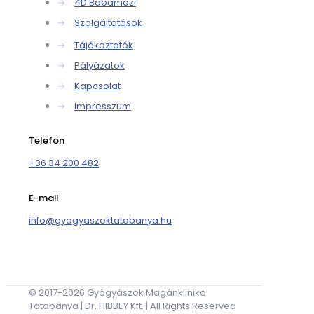
→
4D Babamozi
→
Szolgáltatások
→
Tájékoztatók
→
Pályázatok
→
Kapcsolat
→
Impresszum
Telefon
+36 34 200 482
E-mail
info@gyogyaszoktatabanya.hu
© 2017-2026 Gyógyászok Magánklinika
Tatabánya | Dr. HIBBEY Kft. | All Rights Reserved