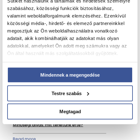
Sütiket használunk a tartalmak és hirdetések személyre
szabásához, közösségi funkciók biztosításához,
valamint weboldalforgalmunk elemzéséhez. Ezenkívül
közösségi média-, hirdető- és elemező partnereinkkel
megosztjuk az Ön weboldalhasználatra vonatkozó
adatait, akik kombinálhatják az adatokat más olyan
adatokkal, amelyeket Ön adott meg számukra vagy az
Ön által használt más szolgáltatásokból gyűjtöttek.
Mindennek a megengedése
Testre szabás
Minőségi alvás: mit tehetünk érte?
Megtagad
2026. július 14.
Minőségi alvás: mit tehetünk érte?
Read more