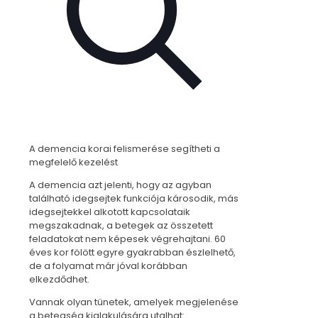
A demencia korai felismerése segítheti a
megfelelő kezelést
A demencia azt jelenti, hogy az agyban
található idegsejtek funkciója károsodik, más
idegsejtekkel alkotott kapcsolataik
megszakadnak, a betegek az összetett
feladatokat nem képesek végrehajtani. 60
éves kor fölött egyre gyakrabban észlelhető,
de a folyamat már jóval korábban
elkezdődhet.
Vannak olyan tünetek, amelyek megjelenése
a betegség kialakulására utalhat: