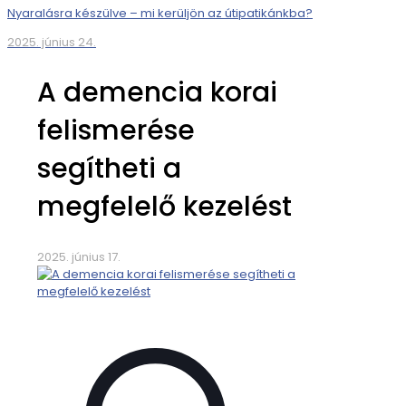
Nyaralásra készülve – mi kerüljön az útipatikánkba?
2025. június 24.
A demencia korai
felismerése
segítheti a
megfelelő kezelést
2025. június 17.