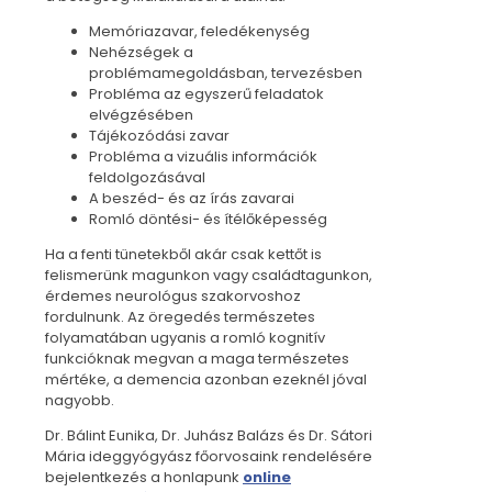
Memóriazavar, feledékenység
Nehézségek a
problémamegoldásban, tervezésben
Probléma az egyszerű feladatok
elvégzésében
Tájékozódási zavar
Probléma a vizuális információk
feldolgozásával
A beszéd- és az írás zavarai
Romló döntési- és ítélőképesség
Ha a fenti tünetekből akár csak kettőt is
felismerünk magunkon vagy családtagunkon,
érdemes neurológus szakorvoshoz
fordulnunk. Az öregedés természetes
folyamatában ugyanis a romló kognitív
funkcióknak megvan a maga természetes
mértéke, a demencia azonban ezeknél jóval
nagyobb.
Dr. Bálint Eunika, Dr. Juhász Balázs és Dr. Sátori
Mária ideggyógyász főorvosaink rendelésére
bejelentkezés a honlapunk
online