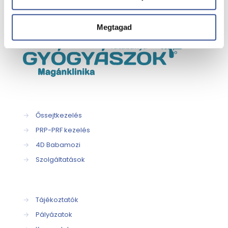
Megtagad
→
Őssejtkezelés
→
PRP-PRF kezelés
→
4D Babamozi
→
Szolgáltatások
→
Tájékoztatók
→
Pályázatok