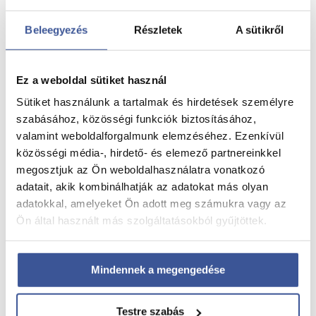
Beleegyezés
Részletek
A sütikről
Minőségi alvás: mit tehetünk érte?
2026. július 14.
Ez a weboldal sütiket használ
Minőségi alvás: mit tehetünk érte?
Sütiket használunk a tartalmak és hirdetések személyre
szabásához, közösségi funkciók biztosításához,
Read more
valamint weboldalforgalmunk elemzéséhez. Ezenkívül
közösségi média-, hirdető- és elemező partnereinkkel
megosztjuk az Ön weboldalhasználatra vonatkozó
Tiszta otthon, friss levegő – de milyen áron?
adatait, akik kombinálhatják az adatokat más olyan
adatokkal, amelyeket Ön adott meg számukra vagy az
2026. július 7.
Ön által használt más szolgáltatásokból gyűjtöttek.
Tiszta otthon, friss levegő – de milyen áron?
Read more
Mindennek a megengedése
Testre szabás