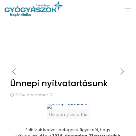
Ünnepi nyitvatartásunk
2024. december 17.
Ünnepi nyitvatartás
Felhívjuk kedves betegeink figyelmét, hogy
intézményünkben
2024. december 23-a az utolsó