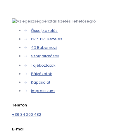
→
Őssejtkezelés
→
PRP-PRF kezelés
→
4D Babamozi
→
Szolgáltatások
→
Tájékoztatók
→
Pályázatok
→
Kapcsolat
→
Impresszum
Telefon
+36 34 200 482
E-mail