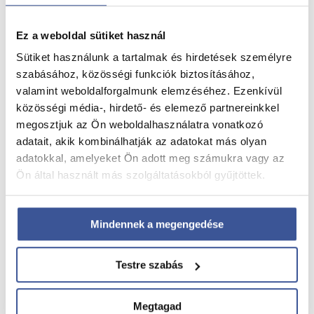
Ez a weboldal sütiket használ
Sütiket használunk a tartalmak és hirdetések személyre
szabásához, közösségi funkciók biztosításához,
Nyári hidratálás – mit igyunk a melegben?
valamint weboldalforgalmunk elemzéséhez. Ezenkívül
2026. július 28.
közösségi média-, hirdető- és elemező partnereinkkel
megosztjuk az Ön weboldalhasználatra vonatkozó
Nyári hidratálás – mit igyunk a melegben?
adatait, akik kombinálhatják az adatokat más olyan
adatokkal, amelyeket Ön adott meg számukra vagy az
Read more
Ön által használt más szolgáltatásokból gyűjtöttek.
Mindennek a megengedése
Testre szabás
Megtagad