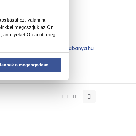
Telefon
tosításához, valamint
+36 34 200 482
einkkel megosztjuk az Ön
l, amelyeket Ön adott meg
E-mail
info@gyogyaszoktatabanya.hu
dennek a megengedése