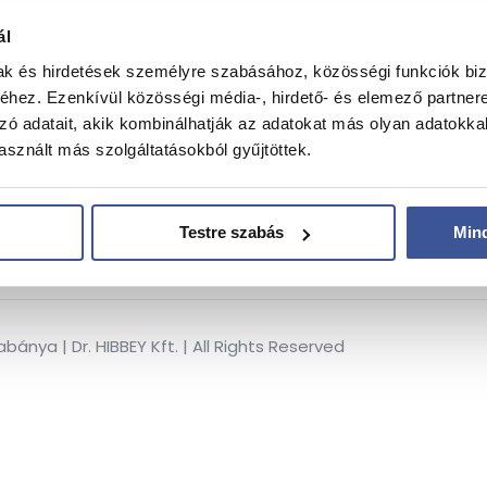
ál
ssejtkezelés
→
Tájékoztatók
mak és hirdetések személyre szabásához, közösségi funkciók biz
RP-PRF kezelés
→
Pályázatok
hez. Ezenkívül közösségi média-, hirdető- és elemező partner
zó adatait, akik kombinálhatják az adatokat más olyan adatokka
D Babamozi
→
Kapcsolat
sznált más szolgáltatásokból gyűjtöttek.
zolgáltatások
→
Impresszum
Testre szabás
Min
nya | Dr. HIBBEY Kft. | All Rights Reserved