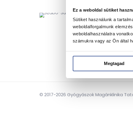
Ez a weboldal sütiket haszn
→
Ő
Sütiket használunk a tartal
→
P
weboldalforgalmunk elemzésé
weboldalhasználatra vonatko
→
4
számukra vagy az Ön által ha
→
S
Megtagad
© 2017-2026 Gyógyászok Magánklinika Tatabá