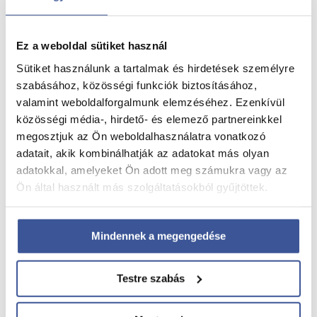
Ez a weboldal sütiket használ
Sütiket használunk a tartalmak és hirdetések személyre
szabásához, közösségi funkciók biztosításához,
→
Őssejtkezelés
valamint weboldalforgalmunk elemzéséhez. Ezenkívül
→
PRP-PRF kezelés
közösségi média-, hirdető- és elemező partnereinkkel
→
4D Babamozi
megosztjuk az Ön weboldalhasználatra vonatkozó
→
Szolgáltatások
adatait, akik kombinálhatják az adatokat más olyan
adatokkal, amelyeket Ön adott meg számukra vagy az
Ön által használt más szolgáltatásokból gyűjtöttek.
→
Tájékoztatók
→
Pályázatok
Mindennek a megengedése
→
Kapcsolat
→
Impresszum
Testre szabás