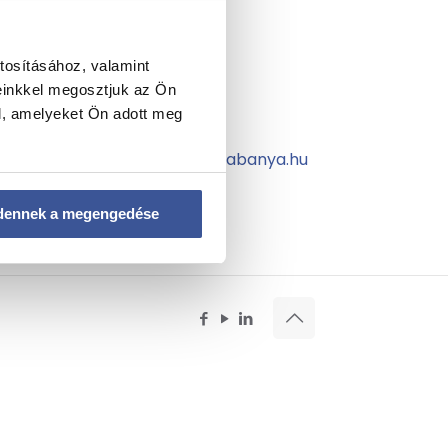
Telefon
tosításához, valamint
+36 34 200 482
einkkel megosztjuk az Ön
l, amelyeket Ön adott meg
E-mail
info@gyogyaszoktatabanya.hu
dennek a megengedése