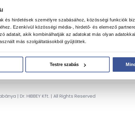
ál
ssejtkezelés
→
Tájékoztatók
mak és hirdetések személyre szabásához, közösségi funkciók biz
RP-PRF kezelés
→
Pályázatok
hez. Ezenkívül közösségi média-, hirdető- és elemező partner
zó adatait, akik kombinálhatják az adatokat más olyan adatokka
D Babamozi
→
Kapcsolat
sznált más szolgáltatásokból gyűjtöttek.
zolgáltatások
→
Impresszum
Testre szabás
Min
nya | Dr. HIBBEY Kft. | All Rights Reserved