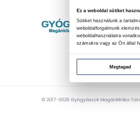
Ez a weboldal sütiket haszn
→
Ő
Sütiket használunk a tartal
→
P
weboldalforgalmunk elemzésé
weboldalhasználatra vonatko
→
4
számukra vagy az Ön által ha
→
S
Megtagad
© 2017-2026 Gyógyászok Magánklinika Tatabá