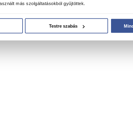
sznált más szolgáltatásokból gyűjtöttek.
Testre szabás
Min