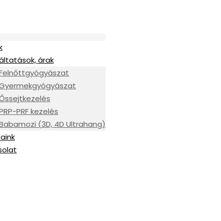
k
áltatások, árak
Felnőttgyógyászat
Gyermekgyógyászat
Őssejtkezelés
PRP-PRF kezelés
Babamozi (3D, 4D Ultrahang)
aink
solat