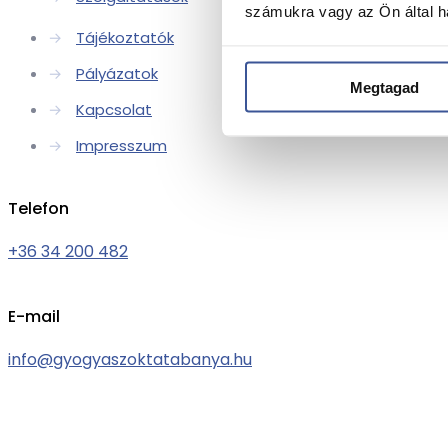
számukra vagy az Ön által ha
→
Tájékoztatók
→
Pályázatok
Megtagad
→
Kapcsolat
→
Impresszum
Telefon
+36 34 200 482
E-mail
info@gyogyaszoktatabanya.hu