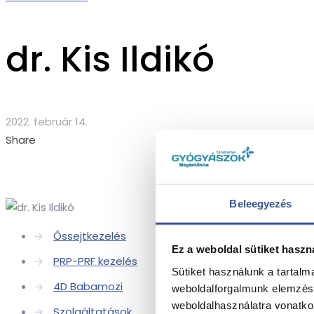
dr. Kis Ildikó
2022. február 14.
Share
Beleegyezés
→
Őssejtkezelés
Ez a weboldal sütiket haszn
→
PRP-PRF kezelés
Sütiket használunk a tartal
→
4D Babamozi
weboldalforgalmunk elemzésé
weboldalhasználatra vonatko
→
Szolgáltatások