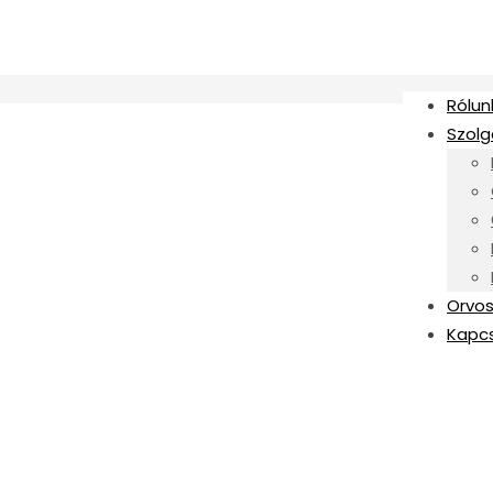
Rólun
Szolg
Orvos
Kapc