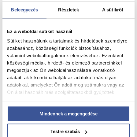
dr. Káfony András
Beleegyezés
Részletek
A sütikről
2023. november 5.
Share
Ez a weboldal sütiket használ
Sütiket használunk a tartalmak és hirdetések személyre
szabásához, közösségi funkciók biztosításához,
valamint weboldalforgalmunk elemzéséhez. Ezenkívül
közösségi média-, hirdető- és elemező partnereinkkel
→
Őssejtkezelés
megosztjuk az Ön weboldalhasználatra vonatkozó
→
PRP-PRF kezelés
adatait, akik kombinálhatják az adatokat más olyan
→
4D Babamozi
adatokkal, amelyeket Ön adott meg számukra vagy az
→
Szolgáltatások
Ön által használt más szolgáltatásokból gyűjtöttek.
→
Tájékoztatók
→
Pályázatok
Mindennek a megengedése
→
Kapcsolat
→
Impresszum
Testre szabás