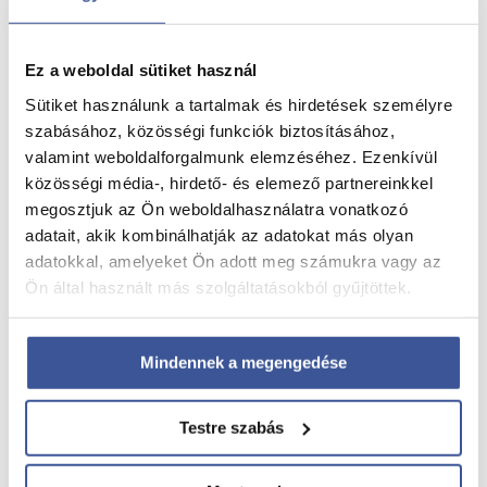
Ez a weboldal sütiket használ
Sütiket használunk a tartalmak és hirdetések személyre
szabásához, közösségi funkciók biztosításához,
→
Őssejtkezelés
valamint weboldalforgalmunk elemzéséhez. Ezenkívül
→
PRP-PRF kezelés
közösségi média-, hirdető- és elemező partnereinkkel
→
4D Babamozi
megosztjuk az Ön weboldalhasználatra vonatkozó
→
Szolgáltatások
adatait, akik kombinálhatják az adatokat más olyan
adatokkal, amelyeket Ön adott meg számukra vagy az
Ön által használt más szolgáltatásokból gyűjtöttek.
→
Tájékoztatók
→
Pályázatok
Mindennek a megengedése
→
Kapcsolat
→
Impresszum
Testre szabás