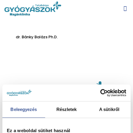
dr. Bánky Balázs Ph.D.
Beleegyezés
Részletek
A sütikről
→
Őssejtkezelés
Ez a weboldal sütiket használ