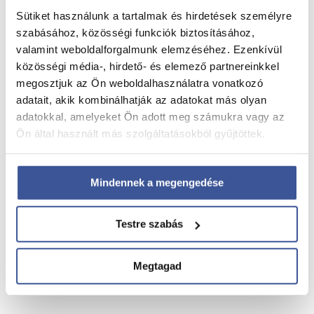
→
PRP-PRF kezelés
Sütiket használunk a tartalmak és hirdetések személyre
→
4D Babamozi
szabásához, közösségi funkciók biztosításához,
→
Szolgáltatások
valamint weboldalforgalmunk elemzéséhez. Ezenkívül
közösségi média-, hirdető- és elemező partnereinkkel
megosztjuk az Ön weboldalhasználatra vonatkozó
adatait, akik kombinálhatják az adatokat más olyan
→
Tájékoztatók
adatokkal, amelyeket Ön adott meg számukra vagy az
→
Pályázatok
Ön által használt más szolgáltatásokból gyűjtöttek.
→
Kapcsolat
→
Impresszum
Mindennek a megengedése
Telefon
Testre szabás
+36 34 200 482
E-mail
Megtagad
info@gyogyaszoktatabanya.hu