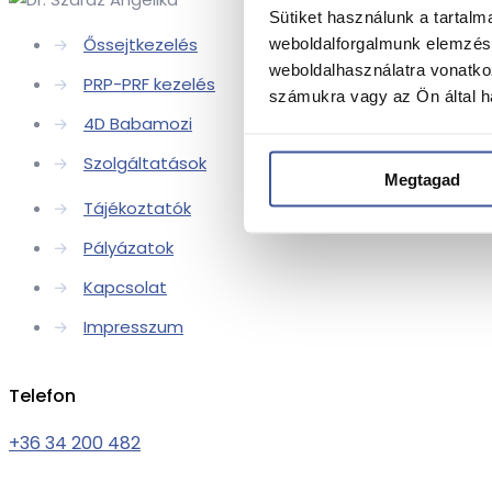
Sütiket használunk a tartal
→
Őssejtkezelés
weboldalforgalmunk elemzésé
weboldalhasználatra vonatko
→
PRP-PRF kezelés
számukra vagy az Ön által ha
→
4D Babamozi
→
Szolgáltatások
Megtagad
→
Tájékoztatók
→
Pályázatok
→
Kapcsolat
→
Impresszum
Telefon
+36 34 200 482