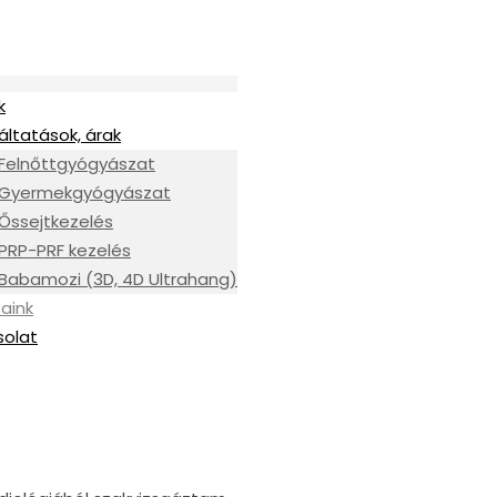
k
áltatások, árak
Felnőttgyógyászat
Gyermekgyógyászat
Őssejtkezelés
PRP-PRF kezelés
Babamozi (3D, 4D Ultrahang)
aink
solat