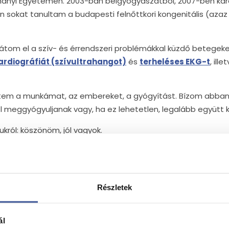
yi Egyetemen. 2003-ban belgyógyászatból, 2007-ben kard
 sokat tanultam a budapesti felnőttkori kongenitális (azaz 
tom el a szív- és érrendszeri problémákkal küzdő betegeke
rdiográfiát (szívultrahangot)
és
terheléses EKG-t
, ill
etem a munkámat, az embereket, a gyógyítást. Bízom abban,
 meggyógyuljanak vagy, ha ez lehetetlen, legalább együtt 
ról: köszönöm, jól vagyok.
Részletek
ál