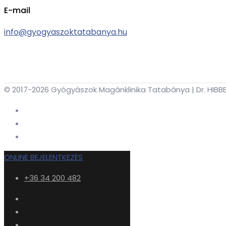
E-mail
info@gyogyaszoktatabanya.hu
© 2017-2026 Gyógyászok Magánklinika Tatabánya | Dr. HIBBEY 
ONLINE BEJELENTKEZÉS
+36 34 200 482