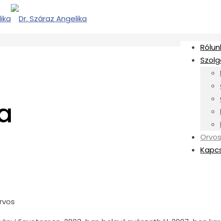
Rólun
Szolg
ka
Orvos
Kapc
őrvos