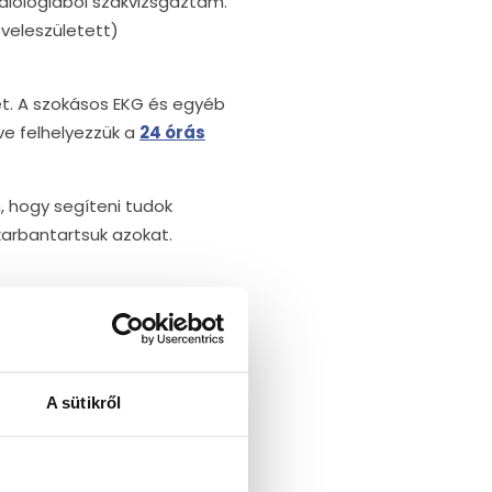
iológiából szakvizsgáztam.
veleszületett)
t. A szokásos EKG és egyéb
etve felhelyezzük a
24 órás
 hogy segíteni tudok
karbantartsuk azokat.
A sütikről