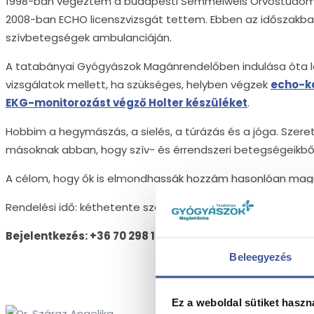
1998-ban végeztem a budapesti Semmelweis Orvostudomán
2008-ban ECHO licenszvizsgát tettem. Ebben az időszakban
szívbetegségek ambulanciáján.
A tatabányai Gyógyászok Magánrendelőben indulása óta lá
vizsgálatok mellett, ha szükséges, helyben végzek
echo-ka
EKG-monitorozást végző Holter készüléket
.
Hobbim a hegymászás, a sielés, a túrázás és a jóga. Szer
másoknak abban, hogy szív- és érrendszeri betegségeikből
A célom, hogy ők is elmondhassák hozzám hasonlóan maguk
Rendelési idő: kéthetente szerdán 16-19 óráig
Bejelentkezés: +36 70 298 1385
Beleegyezés
Ez a weboldal sütiket haszn