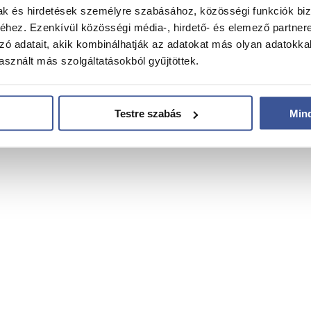
mak és hirdetések személyre szabásához, közösségi funkciók biz
hez. Ezenkívül közösségi média-, hirdető- és elemező partner
zó adatait, akik kombinálhatják az adatokat más olyan adatokka
sznált más szolgáltatásokból gyűjtöttek.
Testre szabás
Min