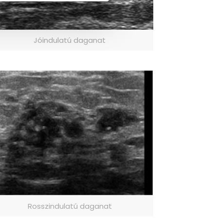
Jóindulatú daganat
Rosszindulatú daganat