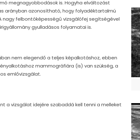
csomó megnagyobbodások is. Hogyha elváltozást
gas arányban azonosítható, hogy folyadéktartalmú
 A nagy felbontóképességű vizsgálófej segítségével
irigyállomány gyulladásos folyamatai is.
ában nem elegendő a teljes képalkotáshoz, ebben
ényalkotáshoz mammográfiára (is) van szükség, a
os emlővizsgálat.
ont a vizsgálat idejére szabaddá kell tenni a melleket