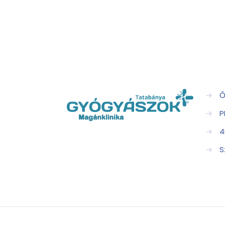
→
Ő
→
P
→
4
→
S