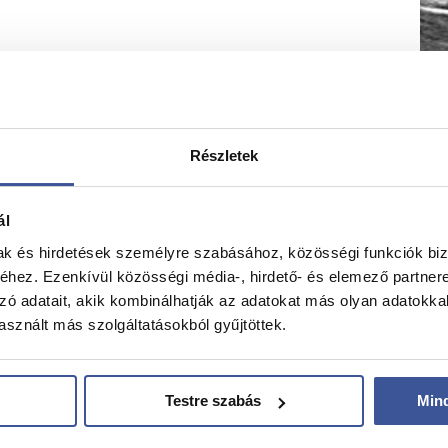
Részletek
ál
mak és hirdetések személyre szabásához, közösségi funkciók biz
hez. Ezenkívül közösségi média-, hirdető- és elemező partner
zó adatait, akik kombinálhatják az adatokat más olyan adatokka
sznált más szolgáltatásokból gyűjtöttek.
Testre szabás
Min