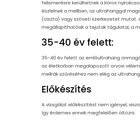
felismerésre kerülhetnek a kóros nyirok
észlelnek a mellben, az ultrahanggal ma
(ciszta) vagy szöveti szerkezetet mutat.
megállapíthatóak a tejutak tágulatai, a m
35-40 év felett:
35-40 év felett az emlőultrahang önmag
az életkorban megalapozott orvosi vélem
mellrák szűréséhez nem elég az ultrahang
Előkészítés
A vizsgálat előkészítést nem igényel, visz
így érdemes ennek megfelelően öltözni.