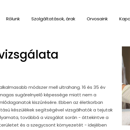
Rólunk
Szolgáltatások, árak
Orvosaink
Kapc
vizsgálata
galkalmasabb módszer mell ultrahang. 16 és 35 év
a magas sugárelnyelő képessége miatt nem a
lődaganatok kiszűrésére. Ebben az életkorban
ntású készülékek segítségével vizsgálhatók a tejutak
olyamata, továbbá a vizsgálat során - áttekintve a
ti területet és a szegycsont környezetét - idejében