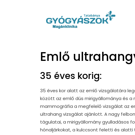
Emlő ultrahang
35 éves korig:
35 éves kor alatt az emlő vizsgálatára le
között az emlő dús mirigyállománya és 
mammográfia a megfelelő vizsgálat az em
ultrahang vizsgálat ajánlott. A nagy felbo
tágulatai, a mirigyállomány gyulladásos f
hónaljárkokat, a kulccsont feletti és alat