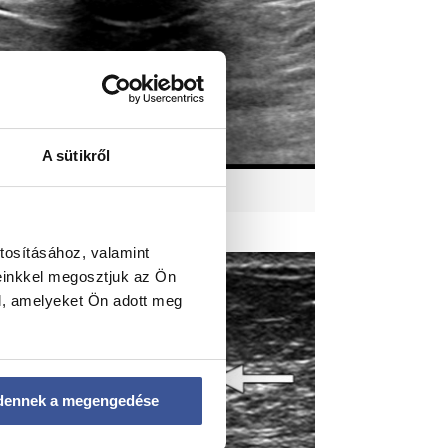
A sütikről
Galactocele
tosításához, valamint
einkkel megosztjuk az Ön
l, amelyeket Ön adott meg
dennek a megengedése