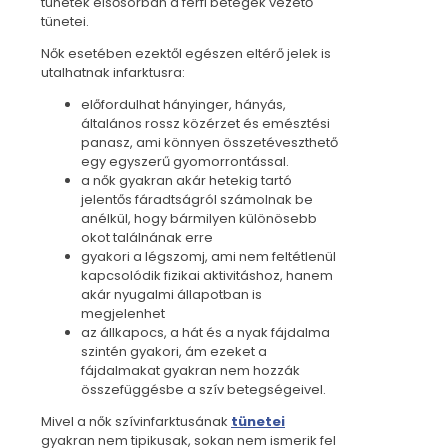
tünetek elsősorban a férfi betegek vezető
tünetei.
Nők esetében ezektől egészen eltérő jelek is
utalhatnak infarktusra:
előfordulhat hányinger, hányás,
általános rossz közérzet és emésztési
panasz, ami könnyen összetéveszthető
egy egyszerű gyomorrontással.
a nők gyakran akár hetekig tartó
jelentős fáradtságról számolnak be
anélkül, hogy bármilyen különösebb
okot találnának erre
gyakori a légszomj, ami nem feltétlenül
kapcsolódik fizikai aktivitáshoz, hanem
akár nyugalmi állapotban is
megjelenhet
az állkapocs, a hát és a nyak fájdalma
szintén gyakori, ám ezeket a
fájdalmakat gyakran nem hozzák
összefüggésbe a szív betegségeivel.
Mivel a nők szívinfarktusának
tünetei
gyakran nem tipikusak, sokan nem ismerik fel