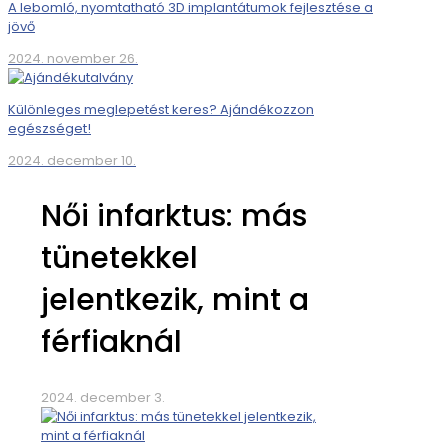
A lebomló, nyomtatható 3D implantátumok fejlesztése a
jövő
2024. november 26.
Különleges meglepetést keres? Ajándékozzon
egészséget!
2024. december 10.
Női infarktus: más
tünetekkel
jelentkezik, mint a
férfiaknál
2024. december 3.