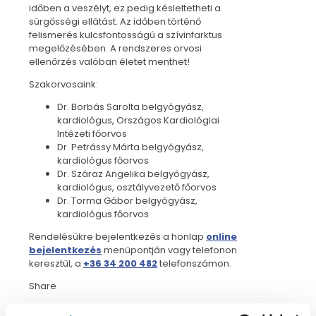
időben a veszélyt, ez pedig késleltetheti a
sürgősségi ellátást. Az időben történő
felismerés kulcsfontosságú a szívinfarktus
megelőzésében. A rendszeres orvosi
ellenőrzés valóban életet menthet!
Szakorvosaink:
Dr. Borbás Sarolta belgyógyász,
kardiológus, Országos Kardiológiai
Intézeti főorvos
Dr. Petrássy Márta belgyógyász,
kardiológus főorvos
Dr. Száraz Angelika belgyógyász,
kardiológus, osztályvezető főorvos
Dr. Torma Gábor belgyógyász,
kardiológus főorvos
Rendelésükre bejelentkezés a honlap
online
bejelentkezés
menüpontján vagy telefonon
keresztül, a
+36 34 200 482
telefonszámon.
Share
Related posts