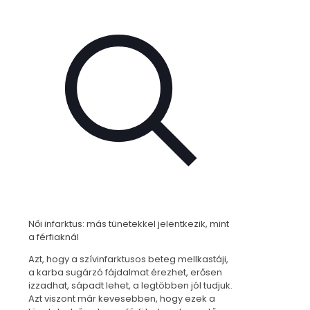
Női infarktus: más tünetekkel jelentkezik, mint
a férfiaknál
Azt, hogy a szívinfarktusos beteg mellkastáji,
a karba sugárzó fájdalmat érezhet, erősen
izzadhat, sápadt lehet, a legtöbben jól tudjuk.
Azt viszont már kevesebben, hogy ezek a