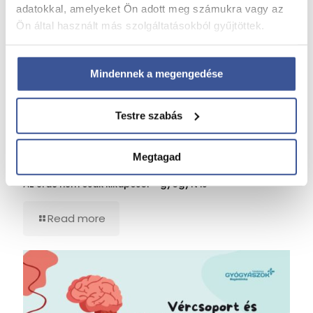
adatokkal, amelyeket Ön adott meg számukra vagy az
Ön által használt más szolgáltatásokból gyűjtöttek.
Mindennek a megengedése
Testre szabás
Az erdő nem csak kikapcsol – gyógyít is
Megtagad
2026. június 2.
Az erdő nem csak kikapcsol – gyógyít is
Read more