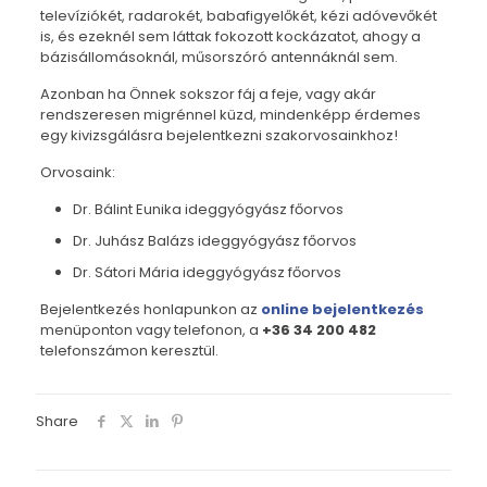
televíziókét, radarokét, babafigyelőkét, kézi adóvevőkét
is, és ezeknél sem láttak fokozott kockázatot, ahogy a
bázisállomásoknál, műsorszóró antennáknál sem.
Azonban ha Önnek sokszor fáj a feje, vagy akár
rendszeresen migrénnel küzd, mindenképp érdemes
egy kivizsgálásra bejelentkezni szakorvosainkhoz!
Orvosaink:
Dr. Bálint Eunika ideggyógyász főorvos
Dr. Juhász Balázs ideggyógyász főorvos
Dr. Sátori Mária ideggyógyász főorvos
Bejelentkezés honlapunkon az
online bejelentkezés
menüponton vagy telefonon, a
+36 34 200 482
telefonszámon keresztül.
Share