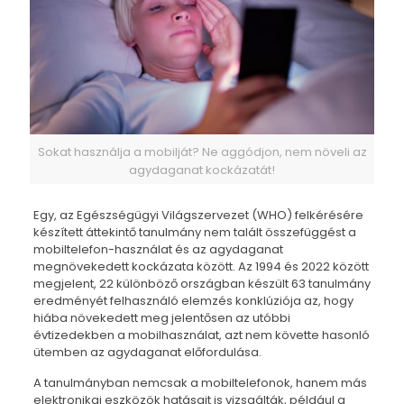
Sokat használja a mobilját? Ne aggódjon, nem növeli az
agydaganat kockázatát!
Egy, az Egészségügyi Világszervezet (WHO) felkérésére
készített áttekintő tanulmány nem talált összefüggést a
mobiltelefon-használat és az agydaganat
megnövekedett kockázata között. Az 1994 és 2022 között
megjelent, 22 különböző országban készült 63 tanulmány
eredményét felhasználó elemzés konklúziója az, hogy
hiába növekedett meg jelentősen az utóbbi
évtizedekben a mobilhasználat, azt nem követte
hasonló
ütemben az agydaganat előfordulása.
A tanulmányban nemcsak a mobiltelefonok, hanem más
elektronikai eszközök hatásait is vizsgálták, például a