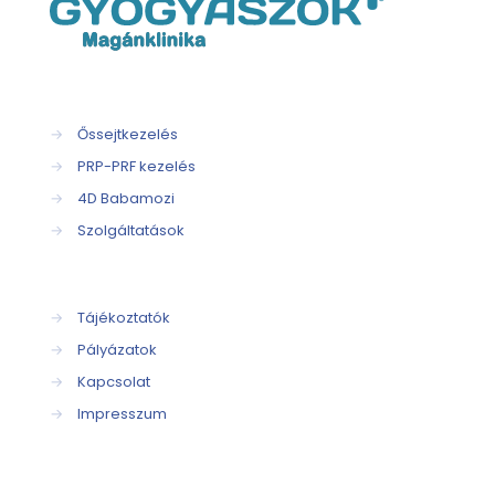
→
Őssejtkezelés
→
PRP-PRF kezelés
→
4D Babamozi
→
Szolgáltatások
→
Tájékoztatók
→
Pályázatok
→
Kapcsolat
→
Impresszum