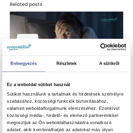
Related posts
Beleegyezés
Részletek
A sütikről
Minőségi alvás: mit tehetünk érte?
Ez a weboldal sütiket használ
2026. július 14.
Sütiket használunk a tartalmak és hirdetések személyre
Minőségi alvás: mit tehetünk érte?
szabásához, közösségi funkciók biztosításához,
valamint weboldalforgalmunk elemzéséhez. Ezenkívül
Read more
közösségi média-, hirdető- és elemező partnereinkkel
megosztjuk az Ön weboldalhasználatra vonatkozó
adatait, akik kombinálhatják az adatokat más olyan