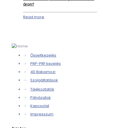
áron?
Read more
→
Őssejtkezelés
→
PRP-PRF kezelés
→
4D Babamozi
→
Szolgáltatások
→
Tájékoztatók
→
Pályázatok
→
Kapcsolat
→
Impresszum