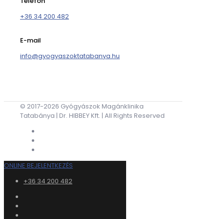
Telefon
+36 34 200 482
E-mail
info@gyogyaszoktatabanya.hu
© 2017-2026 Gyógyászok Magánklinika
Tatabánya | Dr. HIBBEY Kft. | All Rights Reserved
ONLINE BEJELENTKEZÉS
+36 34 200 482