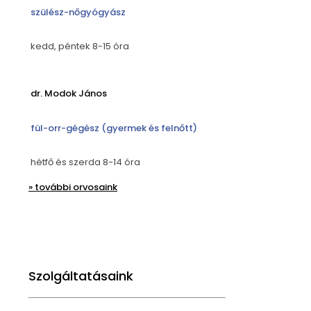
szülész-nőgyógyász
kedd, péntek 8-15 óra
dr. Modok János
fül-orr-gégész (gyermek és felnőtt)
hétfő és szerda 8-14 óra
» további orvosaink
Szolgáltatásaink