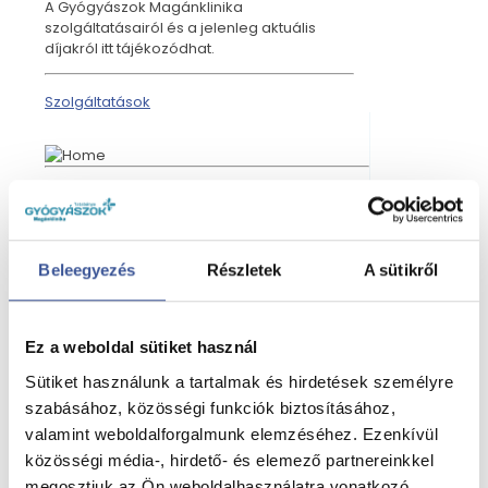
A Gyógyászok Magánklinika
szolgáltatásairól és a jelenleg aktuális
díjakról itt tájékozódhat.
Szolgáltatások
Belgyógyászat
Beleegyezés
Részletek
A sütikről
Ez a weboldal sütiket használ
Bőrgyógyászat
Sütiket használunk a tartalmak és hirdetések személyre
szabásához, közösségi funkciók biztosításához,
valamint weboldalforgalmunk elemzéséhez. Ezenkívül
közösségi média-, hirdető- és elemező partnereinkkel
megosztjuk az Ön weboldalhasználatra vonatkozó