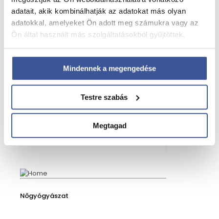
Fül-orr-gégészet
adatait, akik kombinálhatják az adatokat más olyan
adatokkal, amelyeket Ön adott meg számukra vagy az
Ön által használt más szolgáltatásokból gyűjtöttek.
Kardiológia
Mindennek a megengedése
Testre szabás
Megtagad
Ortopédia
Nőgyógyászat